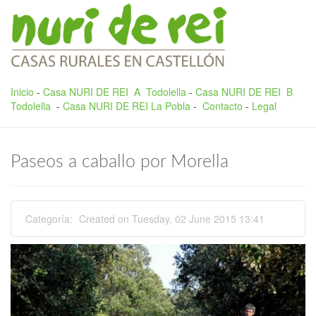
Pasar al contenido principal
Inicio
-
Casa NURI DE REI A Todolella
-
Casa NURI DE REI B
Todolella
-
Casa NURI DE REI La Pobla
-
Contacto
-
Legal
Paseos a caballo por Morella
Categoría:
Created on Tuesday, 02 June 2015 13:41