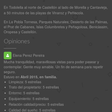
En Todolella al norte de Castellón al lado de Morella y Cantavieja,
a 50 minutos de las playas de Vinaroz y Peñiscola.
En La Pobla Tornesa, Parques Naturales; Desierto de las Palmas,
el Prat de Cabanes, Islas Columbretes y Peñagolosa, Benicàssim,
Oropesa y Castellón.
Opiniones
Elena Perez Pereira
Mucha tranquilidad, maravillosas vistas para poder pasear y
Fa
contemplar. Gente muy amable. Un fin de semana para repetir
seguro.
F
Estuvo en
Abril 2015, en familia.
Limpieza: 5 estrellas
Trato del propietario
: 5 estrellas
Entorno
: 5 estrellas
Equipamiento
: 5 estrellas
Relación calidad/precio
: 5 estrellas
Calidad del sueño
: 5 estrellas